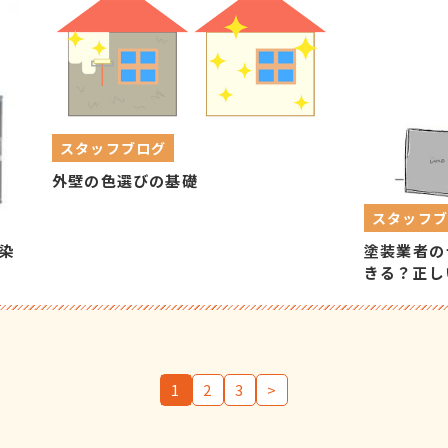
スタッフブログ
外壁の色選びの基礎
スタッフ
染
塗装業者の
きる？正し
1
2
3
>