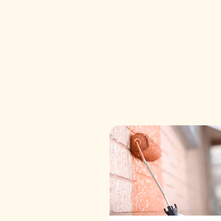
ペ
ー
ジ
送
り