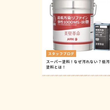
スタッフブログ
スーパー塗料！なぜ汚れない？低汚
塗料とは！
投
稿
の