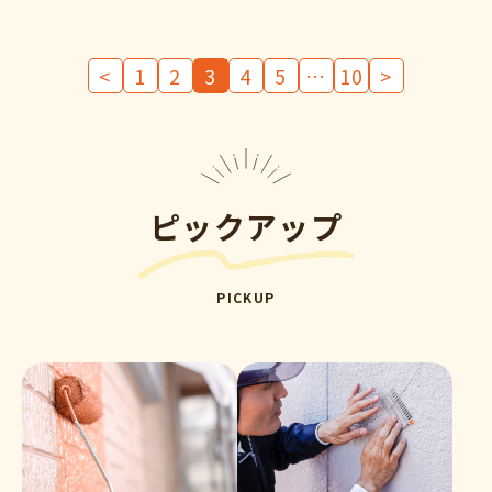
投
<
1
2
3
4
5
…
10
>
稿
の
ペ
ー
ジ
ピックアップ
送
り
PICKUP