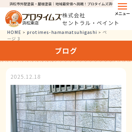
浜松市外壁塗装・屋根塗装│地域最安値へ挑戦！プロタイムズ浜松東店
メニュー
株式会社
セントラル・ペイント
浜松東店
HOME
protimes-hamamatsuhigashi
ペ
>
>
ージ 3
ブログ
2025.12.18