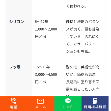
く使われる。
シリコン
8〜12年
価格と機能のバラン
1,800〜2,000
スが良く、最も普及
円／㎡
している。汚れにく
く、カラーバリエー
ションも豊富。
フッ素
15〜18年
耐久性・美観性が高
3,000〜4,500
いが、価格も高額。
円／㎡
長期的に塗り替え回
数を減らしたい人向
け。
電話
メール
LINE
費用相場確認