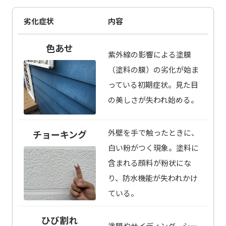
劣化症状
内容
色あせ
紫外線の影響による塗膜
（塗料の膜）の劣化が始ま
っている初期症状。見た目
の美しさが失われ始める。
外壁を手で触ったときに、
チョーキング
白い粉がつく現象。塗料に
含まれる顔料が粉状にな
り、防水機能が失われかけ
ている。
ひび割れ
塗膜やサイディング、シー