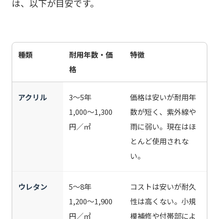
は、以下が目安です。
種類
耐用年数・価
特徴
格
アクリル
3〜5年
価格は安いが耐用年
1,000〜1,300
数が短く、紫外線や
円／㎡
雨に弱い。現在はほ
とんど使用されな
い。
ウレタン
5〜8年
コストは安いが耐久
1,200〜1,900
性は高くない。小規
円／㎡
模補修や付帯部によ