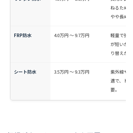
ねるため形
やや長め。
FRP防水
4.0万円 ～ 9.7万円
軽量で強度
が短いが、
り替えが必
シート防水
3.5万円 ～ 9.3万円
紫外線や熱
適で、トッ
要。