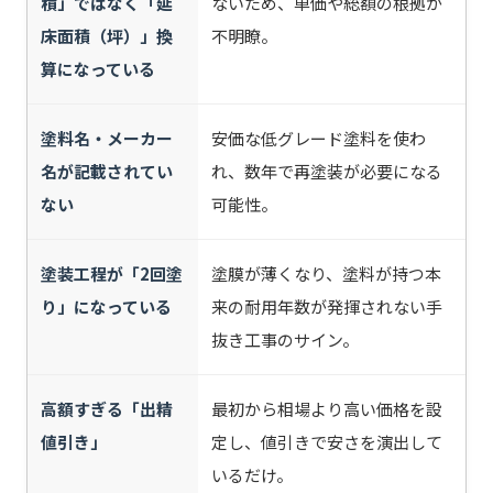
積」ではなく「延
ないため、単価や総額の根拠が
床面積（坪）」換
不明瞭。
算になっている
塗料名・メーカー
安価な低グレード塗料を使わ
名が記載されてい
れ、数年で再塗装が必要になる
ない
可能性。
塗装工程が「2回塗
塗膜が薄くなり、塗料が持つ本
り」になっている
来の耐用年数が発揮されない手
抜き工事のサイン。
高額すぎる「出精
最初から相場より高い価格を設
値引き」
定し、値引きで安さを演出して
いるだけ。