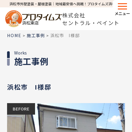
浜松市外壁塗装・屋根塗装│地域最安値へ挑戦！プロタイムズ浜松東店
メニュー
株式会社
セントラル・ペイント
浜松東店
HOME
施工事例
浜松市 I様邸
>
>
Works
施工事例
浜松市 I様邸
BEFORE