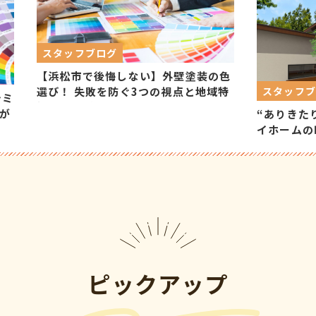
スタッフブログ
【浜松市で後悔しない】外壁塗装の色
スタッフ
選び！ 失敗を防ぐ3つの視点と地域特
シミ
性を知るプロの診断
が
“ありきた
イホームの
塗装術
ピックアップ